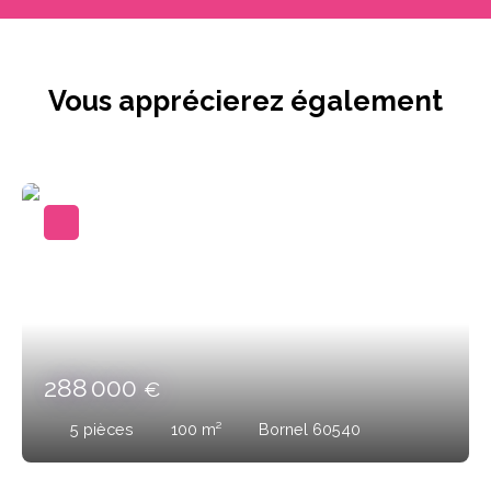
Vous apprécierez
également
288 000
€
5
pièces
100
m²
Bornel 60540