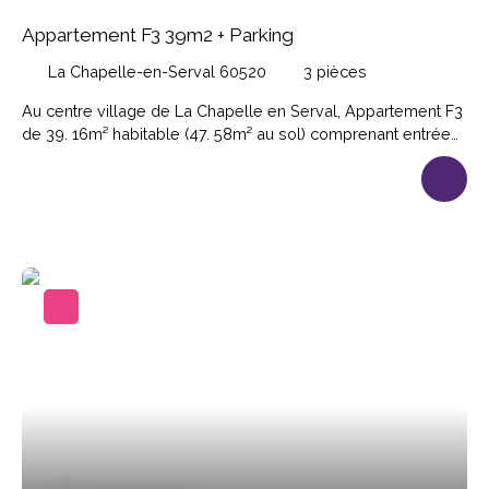
Appartement F3 39m2 + Parking
La Chapelle-en-Serval 60520
3
pièces
Au centre village de La Chapelle en Serval, Appartement F3
de 39. 16m² habitable (47. 58m² au sol) comprenant entrée
sur dégagement, cuisiné aménagée ouverte sur séjour, 2
chambres, salle d'eau-wc. 1 place de parking. Loyer 800€;
Provision sur charges 50€; Dépôt de garantie 800€;
Honoraires de location 430. 76€. Disponible.