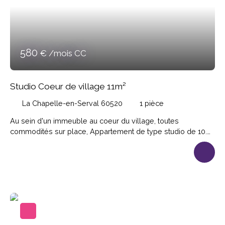
580
€ /mois CC
Studio Coeur de village 11m²
La Chapelle-en-Serval 60520
1
pièce
Au sein d'un immeuble au coeur du village, toutes
commodités sur place, Appartement de type studio de 10.
96m² habitables (37. 70m² au sol) comprenant pièce
principale, cuisine aménagée et équipée; dégagement,
pièce aménagée en espace nuit, salle d'eau-wc. Loyer
550€; Provision sur charges 30€ (eau froide incluse); Dépôt
de garantie 550€; Honoraires de location 121. 64€
Disponible