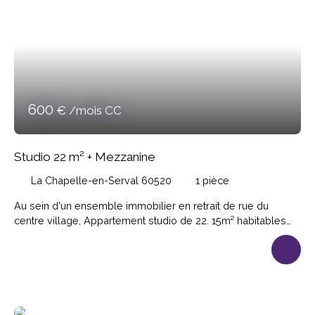
600
€ /mois CC
Studio 22 m² + Mezzanine
La Chapelle-en-Serval 60520
1
pièce
Au sein d'un ensemble immobilier en retrait de rue du
centre village, Appartement studio de 22. 15m² habitables
(27. 62m² au sol) comprenant entrée sur pièce principale,
cuisine ouverte et aménagée (équipée plaque et hotte),
mezzanine pour un espace de nuit, salle d'eau avec wc.
Loyer: 535 €, Provision pour charges 65€; Dépôt de
garantie 535€; Honoraires de location 245. 86€ Disponible
en Octobre.