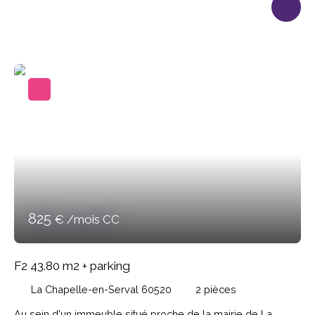
aménagée et équipée, 2 chambres, dégagement, 1 salle
d'eau, wc séparés. 1 place de parking. Loyer 875€,
Provision sur charges 55€, Dépôt de garantie 875€,
Honoraires de location 645. 04€. Disponible.
825
€ /mois CC
F2 43.80 m2 + parking
La Chapelle-en-Serval 60520
2
pièces
Au sein d'un immeuble situé proche de la mairie de La