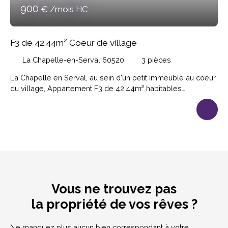
900
€ /mois HC
F3 de 42.44m² Coeur de village
La Chapelle-en-Serval 60520
3
pièces
La Chapelle en Serval, au sein d'un petit immeuble au coeur
du village, Appartement F3 de 42,44m² habitables
comprenant entrée sur séjour, cuisine équipée ouverte sur
séjour, 2 chambres dont une avec placards, salle de bains-
wc. Loyer 900€; Provisions sur charges 0€; Dépôt de
garantie 900€; Honoraires 466. 84€ Disponible.
Vous ne trouvez pas
la propriété de vos rêves ?
Ne manquez plus aucun bien correspondant à votre