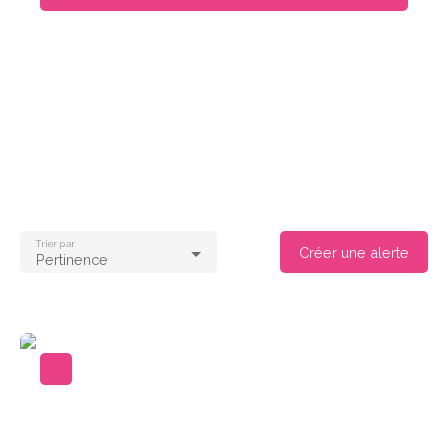
Type d'offre
Location
Type de bien
Appartement
Localisation
La Chapelle-en-Serval (60520)
Loyer max (€/mois)
Trier par
Créer une alerte
Pertinence
Surface min (m²)
Rechercher