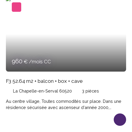
960
€ /mois CC
F3 52.64 m2 + balcon + box + cave
La Chapelle-en-Serval 60520
3
pièces
Au centre village, Toutes commodités sur place. Dans une
résidence sécurisée avec ascenseur d'année 2000,
appartement 3 pièces de 52. 64m² habitables (62. 85m² au
sol) sur un niveau, comprenant entrée sur séjour, cuisine
ouverte aménagée et équipée, dégagement, 2 chambres,