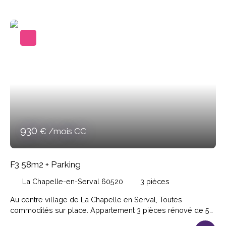
salle de bains, wc séparés. Un balcon privatif exposition
SUD-OUEST. Une cave privative en sous-sol. Un box en
sous-sol sécurisé. Loyer 960€; Provision sur charges 100€;
Dépôt de garantie 960€; Honoraires de location 579. 04€.
Disponible en Juillet.
930
€ /mois CC
F3 58m2 + Parking
La Chapelle-en-Serval 60520
3
pièces
Au centre village de La Chapelle en Serval, Toutes
commodités sur place. Appartement 3 pièces rénové de 58.
64m² comprenant entrée sur séjour, cuisine séparée