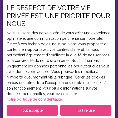
LE RESPECT DE VOTRE VIE
PRIVÉE EST UNE PRIORITÉ POUR
NOUS
+33 1 39 37 77 00
Nous utilisons des cookies afin de vous offrir une expérience
optimale et une communication pertinente sur notre site.
1 RUE PAUL BERT
Grace à ces technologies, nous pouvons vous proposer du
contenu en rapport avec vos centres d'intérêt. Ils nous
95260 BEAUMONT-SUR-OISE
permettent également d'améliorer la qualité de nos services
et la convivialité de notre site internet. Nous utiliserons
uniquement les données personnelles pour lesquelles vous
03 44 57 70 24
avez donné votre accord. Vous pouvez les modifier à
n'importe quel moment via la rubrique ″Gérer les cookies″
en bas de notre site, à l'exception des cookies essentiels à
son fonctionnement. Pour plus d'informations sur vos
771 RUE DE PARIS, 60520 LA CHAPELLE-
données personnelles, veuillez consulter
EN-SERVAL
notre politique de confidentialité
.
Tout accepter
Tout refuser