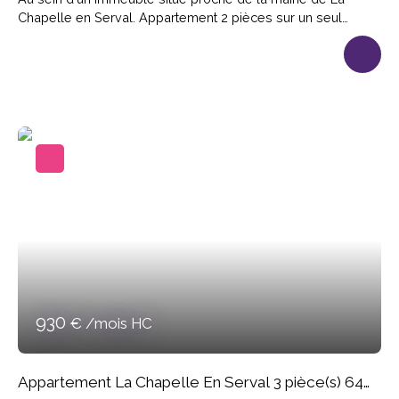
Chapelle en Serval. Appartement 2 pièces sur un seul
niveau de 43. 80m² habitables ( m² au sol) comprenant
entrée sur séjour avec cuisine ouverte aménagée et
équipée, une chambre, salle d'eau-wc. Une place de
parking extérieure privative. Loyer 800€; Provision sur
charges 25€ (entretien courant résidence + eau froide),
Dépôt de garantie 800€; Honoraires de location 486. 17€
Disponible à partir de mi Août.
930
€ /mois HC
Appartement La Chapelle En Serval 3 pièce(s) 64