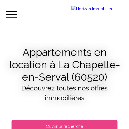
Appartements en
location à La Chapelle-
Accueil
Acheter
Louer
Vendre
Recrute
en-Serval (60520)
Découvrez toutes nos offres
Estimation
immobilières
Ouvrir la recherche