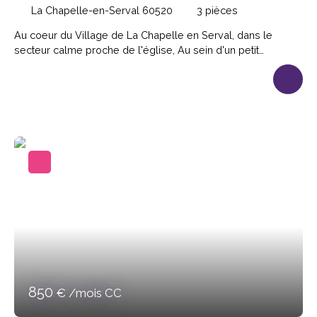
m2
La Chapelle-en-Serval 60520
3
pièces
Au coeur du Village de La Chapelle en Serval, dans le
secteur calme proche de l'église, Au sein d'un petit
immeuble, appartement 3 pièces de 64m² comprenant
entrée sur séjour, cuisine séparée et équipée, 2 chambres,
salle d'eau-wc, débarras. Loyer 930€, provision sur
charges 0€, dépôt de garantie 930€, Honoraires 711. 15€.
Photos d'archives Disponible.
850
€ /mois CC