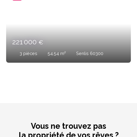
221 000
€
3
pièces
54.54
m²
Senlis 60300
Vous ne trouvez pas
la propriété de vos rêves ?