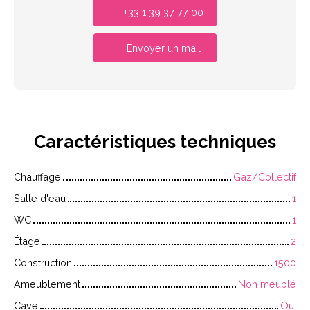
+33 1 39 37 77 00
Envoyer un mail
Caractéristiques
techniques
Chauffage
Gaz/Collectif
Salle d'eau
1
WC
1
Étage
2
Construction
1500
Ameublement
Non meublé
Cave
Oui