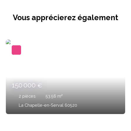
Vous apprécierez
également
150 000
€
2
pièces
53.56
m²
La Chapelle-en-Serval 60520