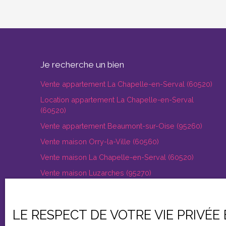
Je recherche un bien
Vente appartement La Chapelle-en-Serval (60520)
Location appartement La Chapelle-en-Serval
(60520)
Vente appartement Beaumont-sur-Oise (95260)
Vente maison Orry-la-Ville (60560)
Vente maison La Chapelle-en-Serval (60520)
Vente maison Luzarches (95270)
LE RESPECT DE VOTRE VIE PRIVÉE