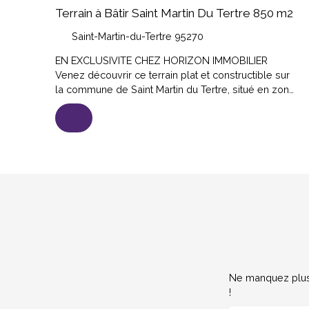
Terrain à Bâtir Saint Martin Du Tertre 850 m2
Saint-Martin-du-Tertre 95270
EN EXCLUSIVITE CHEZ HORIZON IMMOBILIER
Venez découvrir ce terrain plat et constructible sur
la commune de Saint Martin du Tertre, situé en zone
UB du PLU. Belle emprise au sol et nombreuses
possibilités. Veuillez nous contacter pour plus
d'informations. Les informations concernant l'étude
de sol sont disponibles également en agence.
Ne manquez plus 
!