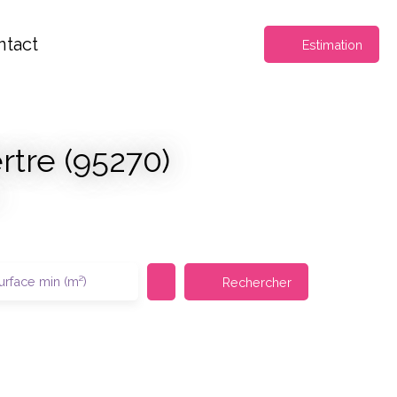
ntact
Estimation
rtre (95270)
urface min (m²)
Rechercher