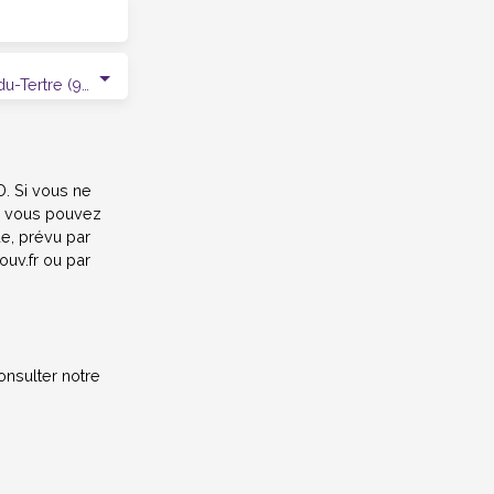
Saint-Martin-du-Tertre (95270)
. Si vous ne
e, vous pouvez
ue, prévu par
ouv.fr ou par
onsulter notre