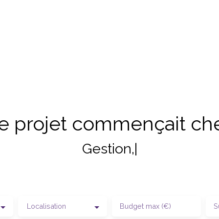
tre projet commençait ch
Loc
|
Localisation
Budget max (€)
S